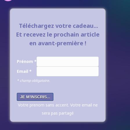
Téléchargez votre cadeau...
Et recevez le prochain article
en avant-première !
Prénom
*
Email
*
* champ obligatoire.
Votre prenom sans accent. Votre email ne
sera pas partagé