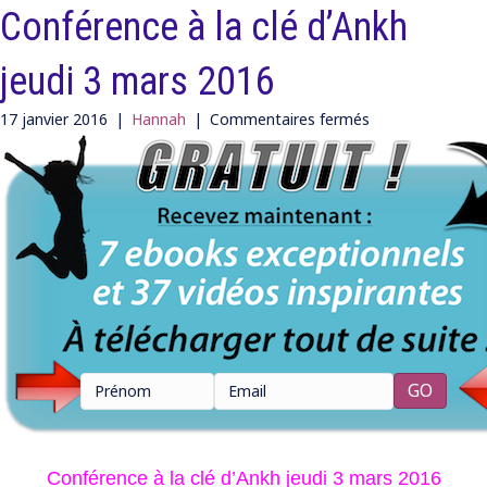
Conférence à la clé d’Ankh
jeudi 3 mars 2016
sur
17 janvier 2016
|
Hannah
|
Commentaires fermés
Conférence
à
la
clé
d’Ankh
jeudi
3
mars
2016
Conférence à la clé d’Ankh jeudi 3 mars 2016