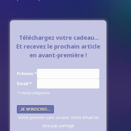
Téléchargez votre cadeau...
Et recevez le prochain article
en avant-première !
Prénom
*
Email
*
* champ obligatoire.
Votre prenom sans accent. Votre email ne
sera pas partagé