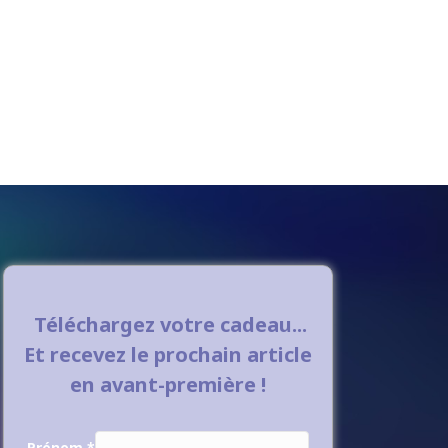
Téléchargez votre cadeau...
Et recevez le prochain article
en avant-première !
Prénom
*