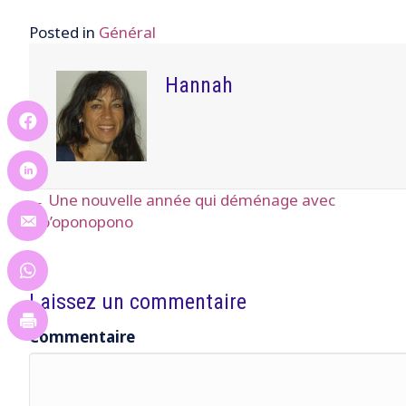
Posted in
Général
Hannah
← Une nouvelle année qui déménage avec
Posts
Ho’oponopono
navigation
Laissez un commentaire
Commentaire