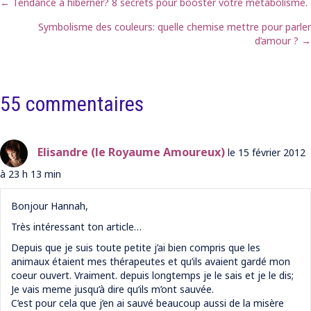
← Tendance à hiberner? 8 secrets pour booster votre métabolisme.
Posts
Symbolisme des couleurs: quelle chemise mettre pour parler
navigation
d’amour ? →
55 commentaires
Elisandre (le Royaume Amoureux)
le 15 février 2012
à 23 h 13 min
Bonjour Hannah,
Très intéressant ton article…
Depuis que je suis toute petite j’ai bien compris que les
animaux étaient mes thérapeutes et qu’ils avaient gardé mon
coeur ouvert. Vraiment. depuis longtemps je le sais et je le dis;
Je vais meme jusqu’à dire qu’ils m’ont sauvée.
C’est pour cela que j’en ai sauvé beaucoup aussi de la misère