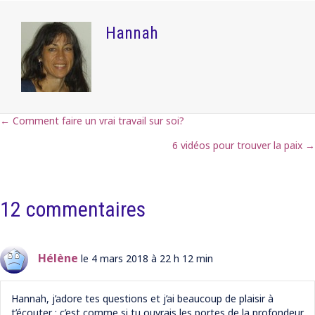
Hannah
← Comment faire un vrai travail sur soi?
Posts
6 vidéos pour trouver la paix →
navigation
12 commentaires
Hélène
le 4 mars 2018 à 22 h 12 min
Hannah, j’adore tes questions et j’ai beaucoup de plaisir à
t’écouter : c’est comme si tu ouvrais les portes de la profondeur