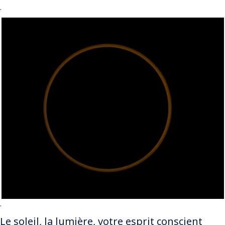
.
.
Le soleil, la lumière, votre esprit conscient