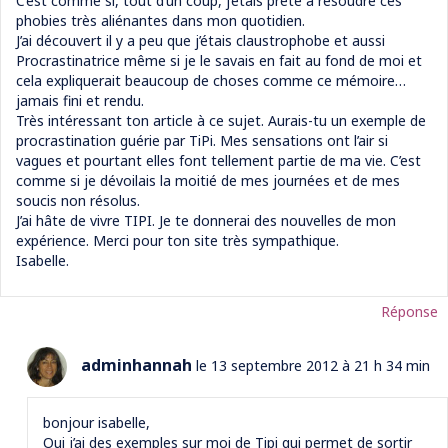
C’est comme si, tout d’un coup, j’étais prête à résoudre ces
phobies très aliénantes dans mon quotidien.
J’ai découvert il y a peu que j’étais claustrophobe et aussi
Procrastinatrice même si je le savais en fait au fond de moi et
cela expliquerait beaucoup de choses comme ce mémoire…
jamais fini et rendu.
Très intéressant ton article à ce sujet. Aurais-tu un exemple de
procrastination guérie par TiPi. Mes sensations ont l’air si
vagues et pourtant elles font tellement partie de ma vie. C’est
comme si je dévoilais la moitié de mes journées et de mes
soucis non résolus.
J’ai hâte de vivre TIPI. Je te donnerai des nouvelles de mon
expérience. Merci pour ton site très sympathique.
Isabelle.
Réponse
adminhannah
le 13 septembre 2012 à 21 h 34 min
bonjour isabelle,
Oui j’ai des exemples sur moi de Tipi qui permet de sortir