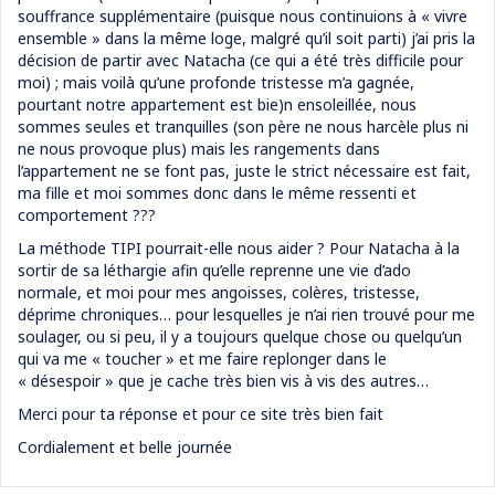
souffrance supplémentaire (puisque nous continuions à « vivre
ensemble » dans la même loge, malgré qu’il soit parti) j’ai pris la
décision de partir avec Natacha (ce qui a été très difficile pour
moi) ; mais voilà qu’une profonde tristesse m’a gagnée,
pourtant notre appartement est bie)n ensoleillée, nous
sommes seules et tranquilles (son père ne nous harcèle plus ni
ne nous provoque plus) mais les rangements dans
l’appartement ne se font pas, juste le strict nécessaire est fait,
ma fille et moi sommes donc dans le même ressenti et
comportement ???
La méthode TIPI pourrait-elle nous aider ? Pour Natacha à la
sortir de sa léthargie afin qu’elle reprenne une vie d’ado
normale, et moi pour mes angoisses, colères, tristesse,
déprime chroniques… pour lesquelles je n’ai rien trouvé pour me
soulager, ou si peu, il y a toujours quelque chose ou quelqu’un
qui va me « toucher » et me faire replonger dans le
« désespoir » que je cache très bien vis à vis des autres…
Merci pour ta réponse et pour ce site très bien fait
Cordialement et belle journée