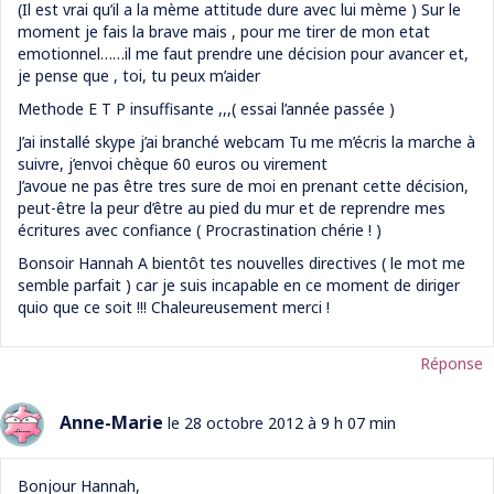
(Il est vrai qu’il a la mème attitude dure avec lui mème ) Sur le
moment je fais la brave mais , pour me tirer de mon etat
emotionnel……il me faut prendre une décision pour avancer et,
je pense que , toi, tu peux m’aider
Methode E T P insuffisante ,,,( essai l’année passée )
J’ai installé skype j’ai branché webcam Tu me m’écris la marche à
suivre, j’envoi chèque 60 euros ou virement
J’avoue ne pas être tres sure de moi en prenant cette décision,
peut-être la peur d’être au pied du mur et de reprendre mes
écritures avec confiance ( Procrastination chérie ! )
Bonsoir Hannah A bientôt tes nouvelles directives ( le mot me
semble parfait ) car je suis incapable en ce moment de diriger
quio que ce soit !!! Chaleureusement merci !
Réponse
Anne-Marie
le 28 octobre 2012 à 9 h 07 min
Bonjour Hannah,