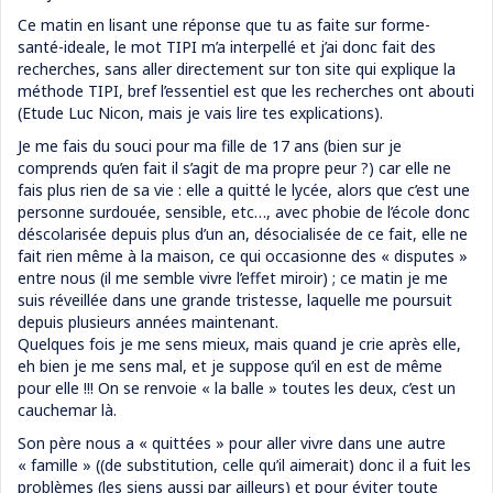
Ce matin en lisant une réponse que tu as faite sur forme-
santé-ideale, le mot TIPI m’a interpellé et j’ai donc fait des
recherches, sans aller directement sur ton site qui explique la
méthode TIPI, bref l’essentiel est que les recherches ont abouti
(Etude Luc Nicon, mais je vais lire tes explications).
Je me fais du souci pour ma fille de 17 ans (bien sur je
comprends qu’en fait il s’agit de ma propre peur ?) car elle ne
fais plus rien de sa vie : elle a quitté le lycée, alors que c’est une
personne surdouée, sensible, etc…, avec phobie de l’école donc
déscolarisée depuis plus d’un an, désocialisée de ce fait, elle ne
fait rien même à la maison, ce qui occasionne des « disputes »
entre nous (il me semble vivre l’effet miroir) ; ce matin je me
suis réveillée dans une grande tristesse, laquelle me poursuit
depuis plusieurs années maintenant.
Quelques fois je me sens mieux, mais quand je crie après elle,
eh bien je me sens mal, et je suppose qu’il en est de même
pour elle !!! On se renvoie « la balle » toutes les deux, c’est un
cauchemar là.
Son père nous a « quittées » pour aller vivre dans une autre
« famille » ((de substitution, celle qu’il aimerait) donc il a fuit les
problèmes (les siens aussi par ailleurs) et pour éviter toute