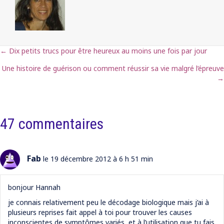
← Dix petits trucs pour être heureux au moins une fois par jour
Posts
Une histoire de guérison ou comment réussir sa vie malgré l’épreuve
navigation
→
47 commentaires
Fab
le 19 décembre 2012 à 6 h 51 min
bonjour Hannah
je connais relativement peu le décodage biologique mais j’ai à
plusieurs reprises fait appel à toi pour trouver les causes
inconscientes de symptômes variés, et à l’utilisation que tu fais