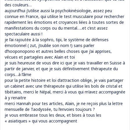
des couleurs…
aujourd’hui j’utilise aussi la psychokinésiologie, assez peu
connue en France, qui utilise le test musculaire pour rechercher
rapidement les émotions et croyances liées à toutes sortes de
manifestations du corps ou du mental…..et c’est assez
spectaculaire aussi !
je l’ai rajoutée à la sophro, tipi, le système de défenses
émotionnel ( zut, j’oublie son nom !) sans parler
d’hooponopono et autres belles choses que j’ai apprises,
vécues et partagées avec Alain et toi
je suis heureuse de vous dire ici que je vais travailler en Suisse à
partir de janvier, et que je suis définitivement thérapeute du
corps…à l’âme
pour la petite histoire et loi d’attraction oblige, je vais partager
un cabinet avec une thérapeute qui utilise les bols de cristal et
tibétains, merci le Népal, merci à vous qui m’avez accompagnée
à y renaitre
merci Hannah pour tes articles, Alain, je ne reçois plus la lettre
mensuelle de Taodyssée, tu l’envoies toujours ?
je vous embrasse tous les deux, et bises à tous les
« asiatiques » qui vous accompagnent