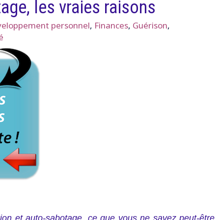
age, les vraies raisons
eloppement personnel
,
Finances
,
Guérison
,
é
tion et auto-sabotage, ce que vous ne savez peut-être