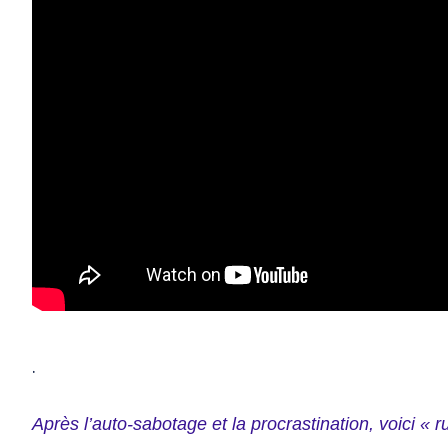
.
Après l’auto-sabotage et la procrastination, voici «