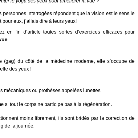
nter le yoga des yeux pour améliorer la vue ?
s personnes interrogées répondent que la vision est le sens le
 pour eux, j’allais dire à leurs yeux!
ez en fin d’article toutes sortes d’exercices efficaces pour
 vue
.
e (gag) du côté de la médecine moderne, elle s’occupe de
elle des yeux !
ens mécaniques ou prothèses appelées lunettes.
e si tout le corps ne participe pas à la régénération.
tionnent moins librement, ils sont bridés par la correction de
ng de la journée.