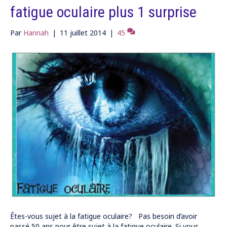
fatigue oculaire plus 1 surprise
Par
Hannah
|
11 juillet 2014
|
45
Êtes-vous sujet à la fatigue oculaire? Pas besoin d’avoir
passé 50 ans pour être sujet à la fatigue oculaire. Si vous